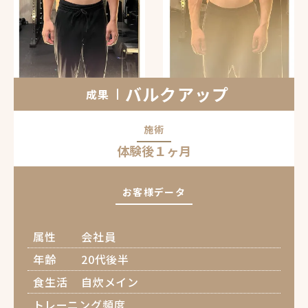
バルクアップ
成果
施術
体験後１ヶ月
お客様データ
属性
会社員
年齢
20代後半
食生活
自炊メイン
トレーニング頻度