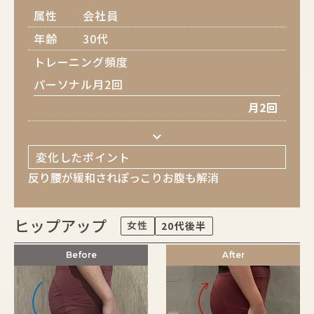
属性
会社員
年齢
30代
トレーニング頻度
パーソナル月2回
月2回
keyboard_arrow_down
変化したポイント
反り腰が緩和されぽっこりお腹も解消
ヒップアップ
女性
20代後半
Before
After