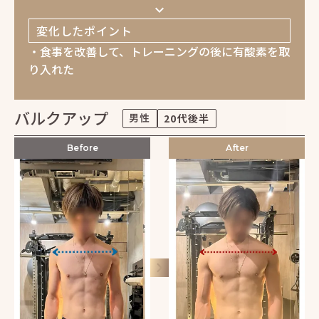
keyboard_arrow_down
変化したポイント
・食事を改善して、トレーニングの後に有酸素を取
り入れた
バルクアップ
男性
20代後半
Before
After
keyboard_arrow_right