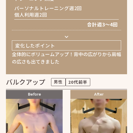
パーソナルトレーニング週2回
個人利用週2回
合計週3〜4回
keyboard_arrow_down
変化したポイント
全体的にボリュームアップ！背中の広がりから肩幅
の広さも出てきました
バルクアップ
男性
20代前半
Before
After