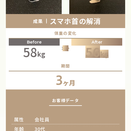
スマホ首の解消
成果
体重の変化
Before
After
58
56
keyboard_arrow_right
keyboard_arrow_right
keyboard_arrow_right
kg
kg
期間
3
ヶ月
お客様データ
属性
会社員
年齢
30代