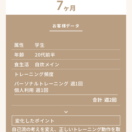
7
ヶ月
お客様データ
属性
学生
年齢
20代前半
食生活
自炊メイン
トレーニング頻度
パーソナルトレーニング 週1回
個人利用 週1回
合計 週2回
keyboard_arrow_down
変化したポイント
自己流の考えを変え、正しいトレーニング動作を取