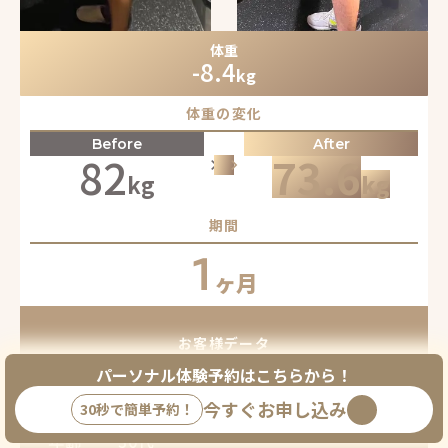
体重
-8.4
kg
体重の変化
Before
After
82
73.6
keyboard_arrow_right
keyboard_arrow_right
keyboard_arrow_right
kg
kg
期間
1
ヶ月
お客様データ
パーソナル体験予約はこちらから！
属性
会社員
今すぐお申し込み
30秒で簡単予約！
年齢
30代