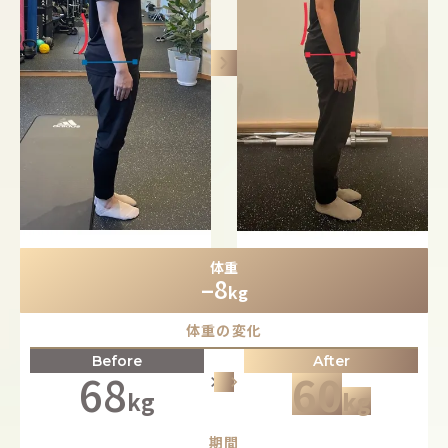
keyboard_arrow_right
体重
–8
kg
体重の変化
Before
After
68
60
keyboard_arrow_right
keyboard_arrow_right
keyboard_arrow_right
kg
kg
期間