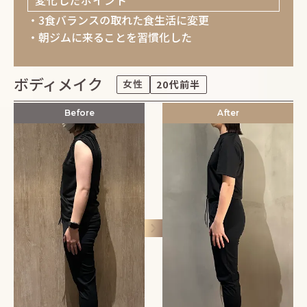
変化したポイント
・3食バランスの取れた食生活に変更
・朝ジムに来ることを習慣化した
ボディメイク
女性
20代前半
Before
After
keyboard_arrow_right