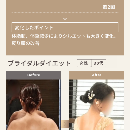
週2回
keyboard_arrow_down
変化したポイント
体脂肪、体重減少によりシルエットも大きく変化、
反り腰の改善
ブライダルダイエット
女性
30代
Before
After
keyboard_arrow_right