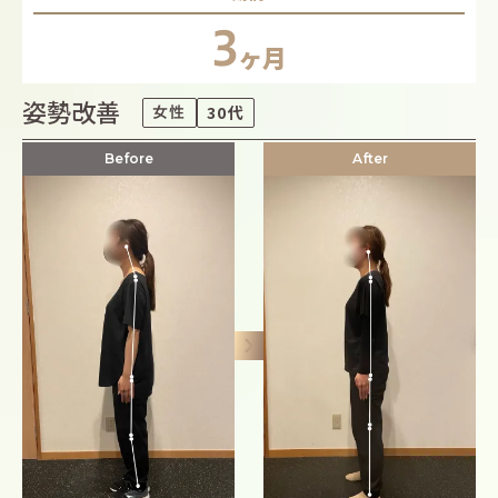
3
ヶ月
姿勢改善
女性
30代
Before
After
keyboard_arrow_right