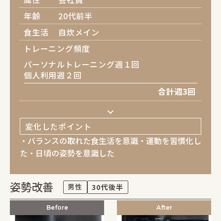
年齢
20代前半
食生活
自炊メイン
トレーニング頻度
パーソナルトレーニング週１回
個人利用週２回
合計週3回
keyboard_arrow_down
変化したポイント
・バランスの取れた食生活を意識・運動を習慣化し
た・日頃の姿勢を意識した
姿勢改善
男性
30代後半
Before
After