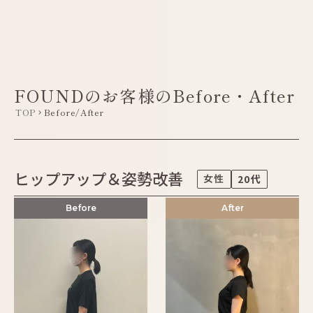
menu
LINEで相談する
FOUNDのお客様のBefore・After
TOP
Before/After
keyboard_arrow_right
ヒップアップ＆姿勢改善
女性
20代
Before
After