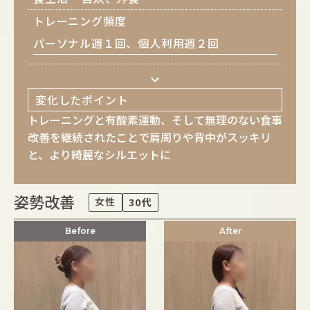
トレーニング頻度
パーソナル週１回、個人利用週２回
keyboard_arrow_down
変化したポイント
トレーニングと有酸素運動、そして無理のない食事
改善を継続されたことで肩周りや背中がスッキリ
と、より綺麗なシルエットに
姿勢改善
女性
30代
Before
After