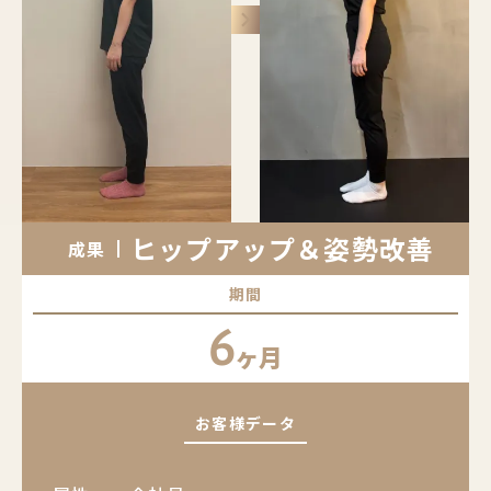
keyboard_arrow_right
ヒップアップ＆姿勢改善
成果
期間
6
ヶ月
お客様データ