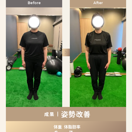
Before
After
keyboard_arrow_right
姿勢改善
成果
体重
体脂肪率