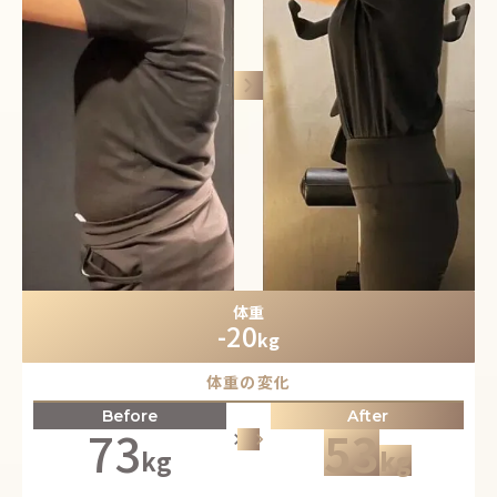
keyboard_arrow_right
体重
-20
kg
体重の変化
Before
After
73
53
keyboard_arrow_right
keyboard_arrow_right
keyboard_arrow_right
kg
kg