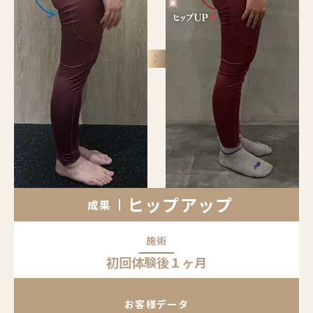
keyboard_arrow_right
ヒップアップ
成果
施術
初回体験後１ヶ月
お客様データ