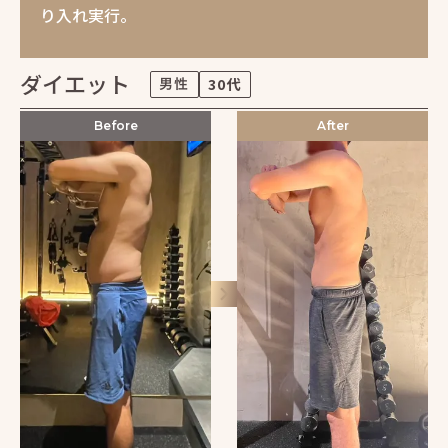
り入れ実行。
ダイエット
男性
30代
Before
After
keyboard_arrow_right