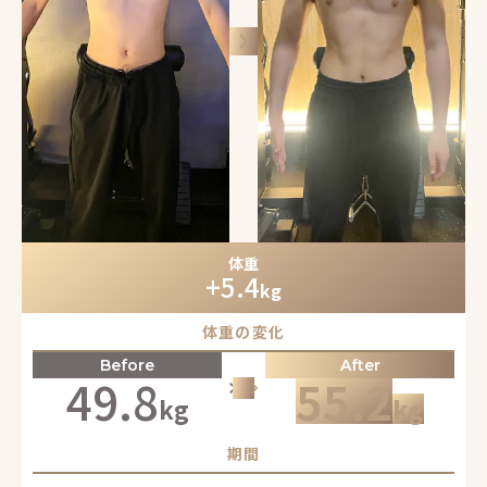
keyboard_arrow_right
体重
+5.4
kg
体重の変化
Before
After
49.8
55.2
keyboard_arrow_right
keyboard_arrow_right
keyboard_arrow_right
kg
kg
期間