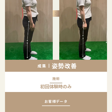
keyboard_arrow_right
姿勢改善
成果
施術
初回体験時のみ
お客様データ