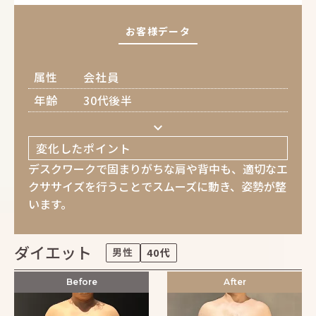
お客様データ
属性
会社員
年齢
30代後半
keyboard_arrow_down
変化したポイント
デスクワークで固まりがちな肩や背中も、適切なエ
クササイズを行うことでスムーズに動き、姿勢が整
います。
ダイエット
男性
40代
Before
After