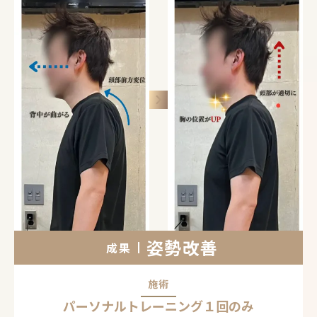
keyboard_arrow_right
姿勢改善
成果
施術
パーソナルトレーニング１回のみ