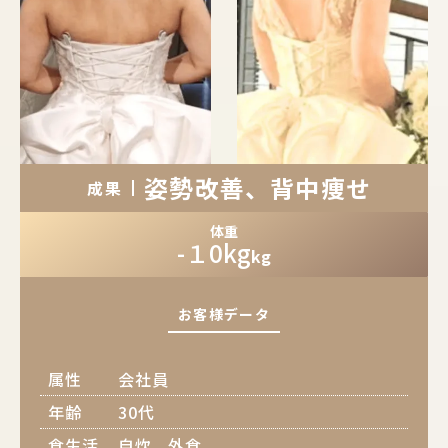
姿勢改善、背中痩せ
成果
体重
-１0kg
kg
お客様データ
属性
会社員
年齢
30代
食生活
自炊、外食