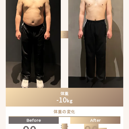
keyboard_arrow_right
体重
-10
kg
体重の変化
Before
After
keyboard_arrow_right
keyboard_arrow_right
keyboard_arrow_right