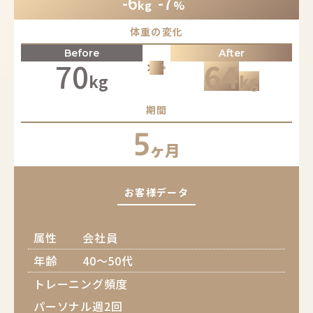
-6
-7
kg
%
体重の変化
Before
After
70
64
keyboard_arrow_right
keyboard_arrow_right
keyboard_arrow_right
kg
kg
期間
5
ヶ月
お客様データ
属性
会社員
年齢
40～50代
トレーニング頻度
パーソナル週2回