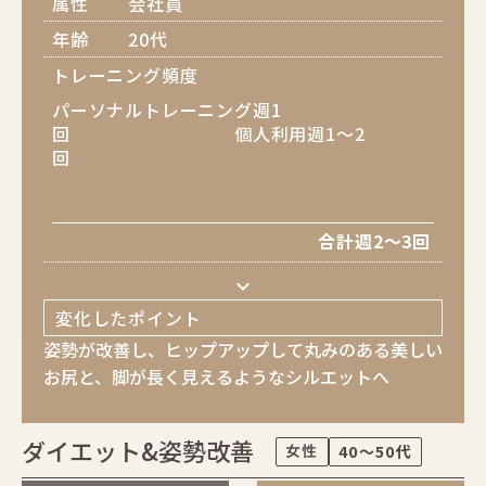
属性
会社員
年齢
20代
トレーニング頻度
パーソナルトレーニング週1
回 個人利用週1～2
回
合計週2～3回
keyboard_arrow_down
変化したポイント
姿勢が改善し、ヒップアップして丸みのある美しい
お尻と、脚が長く見えるようなシルエットへ
ダイエット&姿勢改善
女性
40～50代