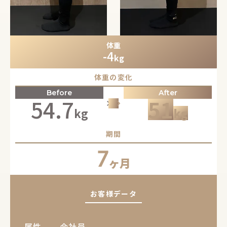
体重
-4
kg
体重の変化
Before
After
54.7
51
keyboard_arrow_right
keyboard_arrow_right
keyboard_arrow_right
kg
kg
期間
7
ヶ月
お客様データ
属性
会社員