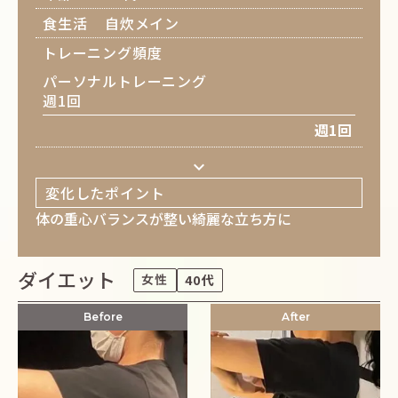
食生活
自炊メイン
トレーニング頻度
パーソナルトレーニング
週1回
週1回
keyboard_arrow_down
変化したポイント
体の重心バランスが整い綺麗な立ち方に
ダイエット
女性
40代
Before
After