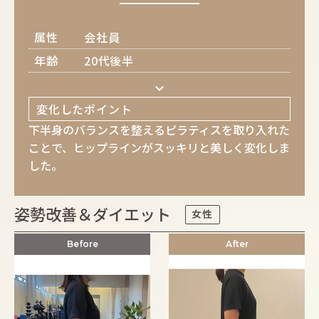
属性
会社員
年齢
20代後半
keyboard_arrow_down
変化したポイント
下半身のバランスを整えるピラティスを取り入れた
ことで、ヒップラインがスッキリと美しく変化しま
した。
姿勢改善＆ダイエット
女性
Before
After