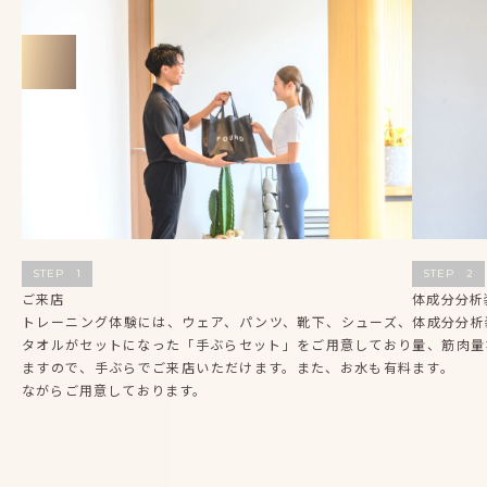
STEP
1
STEP
2
ご来店
体成分分析装
トレーニング体験には、ウェア、パンツ、靴下、シューズ、
体成分分析
タオルがセットになった「手ぶらセット」をご用意しており
量、筋肉量
ますので、手ぶらでご来店いただけます。また、お水も有料
ます。
ながらご用意しております。