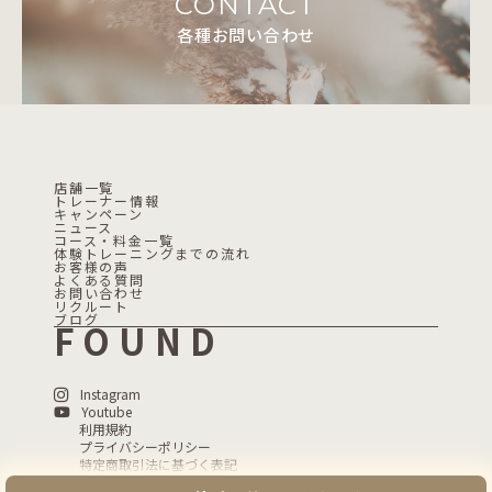
CONTACT
各種お問い合わせ
店舗一覧
トレーナー情報
キャンペーン
ニュース
コース・料金一覧
体験トレーニングまでの流れ
お客様の声
よくある質問
お問い合わせ
リクルート
ブログ
FOUND
Instagram
Youtube
利用規約
プライバシーポリシー
特定商取引法に基づく表記
運営会社