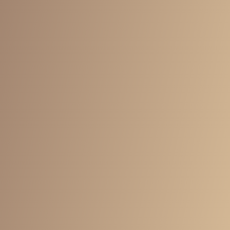
14,000円
/ 月
※24時間ジムが利用できる月会費込み
18,000円
/ 月
※24時間ジムが利用できる月会費込み
※トレーナーランクに応じて⾦額が2つに分かれています。
※1回60分のセッションが⽉2回受けられるプランとなり、⾷事指導
のサービスが付きます。
※⽉3回⽬以降のパーソナルトレーニングは、エキスパート1回
7,000円／ベーシック1回5,000円です。
※当⽉に消化できなかったパーソナルトレーニングを翌⽉に繰り越
すことは原則できません。