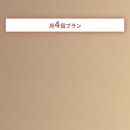
※別途入会金11,000円が掛かります
4
月
回プラン
⽉々の出費を抑えたい⽅・決まったルーティンで⽣活でき
ている⽅向け
パーソナルトレーニング
⽉4回プラン