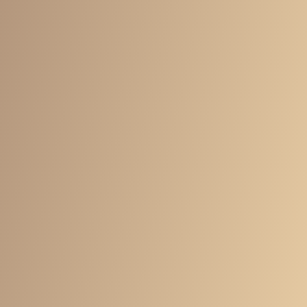
食事指導サービス
24時間ジム使い放題
24,000円
/ 月
※24時間ジムが利用できる月会費込み
32,000円
/ 月
※24時間ジムが利用できる月会費込み
※トレーナーランクに応じて⾦額が2つに分かれています。
※1回60分のセッションが⽉4回受けられるプランとなり、⾷事指導
のサービスが付きます。
※⽉5回⽬以降のパーソナルトレーニングは、エキスパート1回
7,000円／ベーシック1回5,000円です。