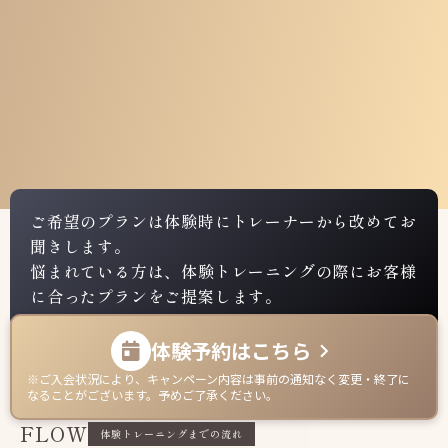
※トレーナーランクに応じて⾦額が2つに分かれています。
※1回60分のセッションが⽉8回受けられるプランとなり、⾷事指導
のサービスが付きます。
※⽉9回⽬以降のパーソナルトレーニングは、エキスパート1回
7,000円／ベーシック1回5,000円です。
※当⽉に消化できなかったパーソナルトレーニングを翌⽉に繰り越
すことは原則できません。
※⼿ぶらセット⽉2,200円が、無料でご利⽤いただけます。
※別途入会金11,000円が掛かります
ご希望のプランは体験時にトレーナーから改めてお
聞きします。
悩まれている方は、体験トレーニングの際にお客様
に合ったプランをご提案します。
体験予約はこちら
keyboard_arrow_right
※ご入会状況により、キャンペーン内容は事前の通知なく変更・終了に
なることがございます。予めご了承ください。
FLOW
体験トレーニングまでの流れ