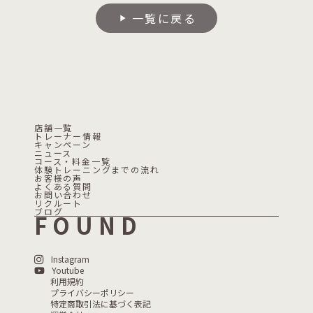
一覧に戻る
play_arrow
店舗一覧
トレーナー情報
キャンペーン
ニュース
コース・料金一覧
体験トレーニングまでの流れ
お客様の声
よくある質問
お問い合わせ
リクルート
ブログ
FOUND
Instagram
Youtube
利用規約
プライバシーポリシー
特定商取引法に基づく表記