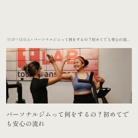
menu
LINEで相談する
TOP
IDEA
パーソナルジムって何をするの？初めてでも安心の流...
keyboard_arrow_right
keyboard_arrow_right
パーソナルジムって何をするの？初めてで
も安心の流れ