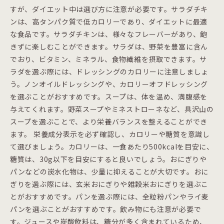
すが、ダイエット中は選び方に注意が必要です。サラダチキ
ンは、高タンパク質で低カロリーであり、ダイエットに最適
な食品です。サラダチキンは、様々なフレーバーがあり、飽
きずに楽しむことができます。サラダは、野菜を豊富に含ん
でおり、ビタミン、ミネラル、食物繊維を摂取できます。サ
ラダを選ぶ際には、ドレッシングのカロリーに注意しましょ
う。ノンオイルドレッシングや、カロリーオフドレッシング
を選ぶことがおすすめです。スープは、体を温め、満腹感を
与えてくれます。野菜スープやミネストローネなど、具沢山の
スープを選ぶことで、より栄養バランスを整えることができ
ます。 栄養成分表示を必ず確認し、カロリーや糖質を意識し
て選びましょう。カロリーは、一食あたり500kcalを目安に、
糖質は、30g以下を目安にすると良いでしょう。おにぎりや
パンなどの炭水化物は、少量に抑えることが大切です。おに
ぎりを選ぶ際には、玄米おにぎりや雑穀米おにぎりを選ぶこ
とがおすすめです。パンを選ぶ際には、全粒粉パンやライ麦
パンを選ぶことがおすすめです。飲み物にも注意が必要で
す。ジュースや炭酸飲料は、糖分が多く含まれているため、