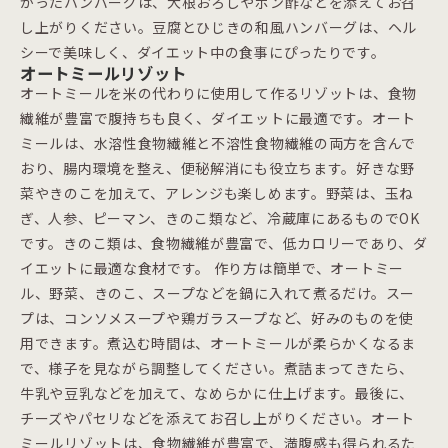
がったハンバーグは、大根おろしやポン酢などを添えてお召
し上がりください。豆腐とひじきの和風ハンバーグは、ヘル
シーで美味しく、ダイエット中の食事にぴったりです。
オートミールリゾット
オートミールを米の代わりに使用して作るリゾットは、食物
繊維が豊富で腹持ちも良く、ダイエットに最適です。オート
ミールは、水溶性食物繊維と不溶性食物繊維の両方を含んで
おり、腸内環境を整え、便秘解消にも役立ちます。好きな野
菜やきのこを加えて、アレンジも楽しめます。野菜は、玉ね
ぎ、人参、ピーマン、きのこ類など、冷蔵庫にあるものでOK
です。きのこ類は、食物繊維が豊富で、低カロリーであり、ダ
イエットに最適な食材です。 作り方は簡単で、オートミー
ル、野菜、きのこ、スープなどを鍋に入れて煮るだけ。スー
プは、コンソメスープや鶏ガラスープなど、好みのものを使
用できます。煮込む時間は、オートミールが柔らかくなるま
で、様子を見ながら調整してください。煮詰まってきたら、
牛乳や豆乳などを加えて、なめらかに仕上げます。最後に、
チーズやパセリなどを添えてお召し上がりください。オート
ミールリゾットは、食物繊維が豊富で、満腹感も得られるた