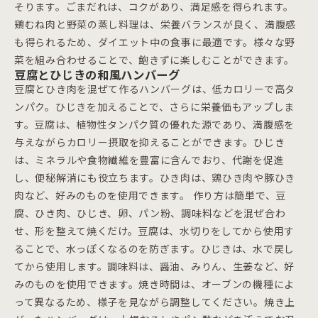
そります。ごまだれは、コクがあり、満足感を得られます。
鶏むね肉と野菜の蒸し料理は、栄養バランスが良く、満腹感
も得られるため、ダイエット中の食事に最適です。様々な野
菜を組み合わせることで、飽きずに楽しむことができます。
豆腐とひじきの和風ハンバーグ
豆腐とひき肉を混ぜて作るハンバーグは、低カロリーで高タ
ンパク。ひじきを加えることで、さらに栄養価もアップしま
す。豆腐は、植物性タンパク質の優れた源であり、満腹感を
与えながらカロリー摂取を抑えることができます。ひじき
は、ミネラルや食物繊維を豊富に含んでおり、代謝を促進
し、便秘解消にも役立ちます。ひき肉は、鶏ひき肉や豚ひき
肉など、好みのものを使用できます。 作り方は簡単で、豆
腐、ひき肉、ひじき、卵、パン粉、調味料などを混ぜ合わ
せ、形を整えて焼くだけ。豆腐は、水切りをしてから使用す
ることで、水っぽくなるのを防ぎます。ひじきは、水で戻し
てから使用します。調味料は、醤油、みりん、生姜など、好
みのものを使用できます。焼き時間は、オーブンの機種によ
って異なるため、様子を見ながら調整してください。焼き上