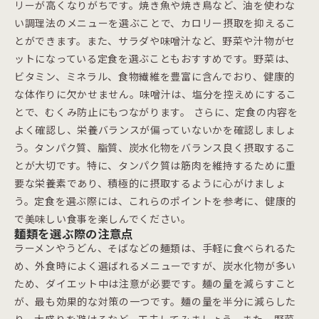
リーが高くなりがちです。焼き魚や焼き鳥など、油を使わな
い調理法のメニューを選ぶことで、カロリー摂取を抑えるこ
とができます。また、サラダや味噌汁など、野菜や汁物がセ
ットになっている定食を選ぶこともおすすめです。野菜は、
ビタミン、ミネラル、食物繊維を豊富に含んでおり、健康的
な体作りに欠かせません。味噌汁は、塩分を控えめにするこ
とで、むくみ防止にもつながります。 さらに、定食の内容を
よく確認し、栄養バランスが偏っていないかを確認しましょ
う。タンパク質、脂質、炭水化物をバランス良く摂取するこ
とが大切です。特に、タンパク質は筋肉を維持するために重
要な栄養素であり、積極的に摂取するように心がけましょ
う。定食を選ぶ際には、これらのポイントを参考に、健康的
で美味しい食事を楽しんでください。
麺類を選ぶ際の注意点
ラーメンやうどん、そばなどの麺類は、手軽に食べられるた
め、外食時によく選ばれるメニューですが、炭水化物が多い
ため、ダイエット中は注意が必要です。麺の量を減らすこと
が、最も効果的な対策の一つです。麺の量を半分に減らした