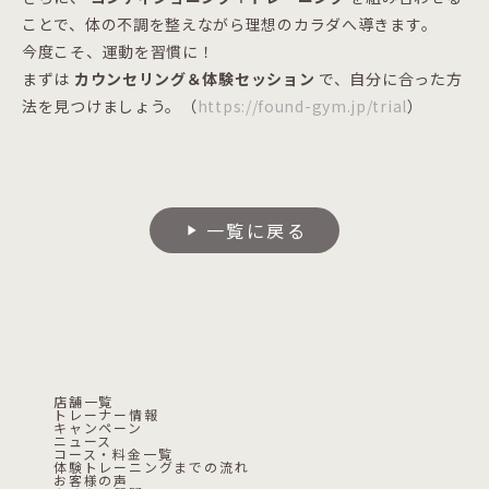
ことで、体の不調を整えながら理想のカラダへ導きます。
今度こそ、運動を習慣に！
まずは
カウンセリング＆体験セッション
で、自分に合った方
法を見つけましょう。（
https://found-gym.jp/trial
）
一覧に戻る
play_arrow
店舗一覧
トレーナー情報
キャンペーン
ニュース
コース・料金一覧
体験トレーニングまでの流れ
お客様の声