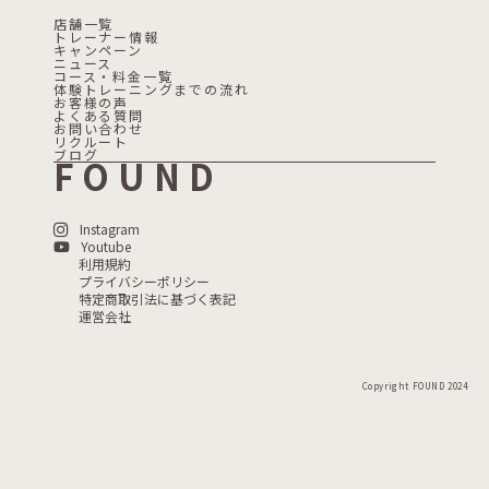
店舗一覧
トレーナー情報
キャンペーン
ニュース
コース・料金一覧
体験トレーニングまでの流れ
お客様の声
よくある質問
お問い合わせ
リクルート
ブログ
FOUND
Instagram
Youtube
利用規約
プライバシーポリシー
特定商取引法に基づく表記
運営会社
Copyright FOUND 2024