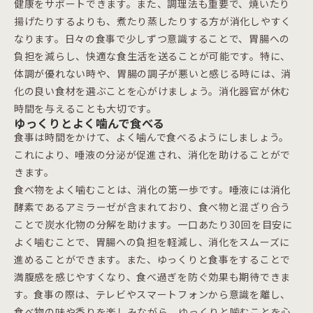
健康をサポートできます。また、調理法も重要で、焼いたり
揚げたりするよりも、煮たり蒸したりする方が消化しやすく
なります。日々の食事で少しずつ意識することで、胃腸への
負担を減らし、快適な食生活を送ることが可能です。特に、
体調が優れない時や、胃腸の調子が悪いと感じる時には、消
化の良い食材を選ぶことを心がけましょう。消化器官が休む
時間を与えることも大切です。
ゆっくりとよく噛んで食べる
食事は時間をかけて、よく噛んで食べるようにしましょう。
これにより、唾液の分泌が促進され、消化を助けることがで
きます。
食べ物をよく噛むことは、消化の第一歩です。唾液には消化
酵素であるアミラーゼが含まれており、食べ物と混ざり合う
ことで炭水化物の分解を助けます。一口あたり30回を目安に
よく噛むことで、胃腸への負担を軽減し、消化をスムーズに
進めることができます。また、ゆっくりと食事をすることで
満腹感を感じやすくなり、食べ過ぎを防ぐ効果も期待できま
す。食事の際は、テレビやスマートフォンから意識を離し、
食べ物の味や香りを楽しみながら、ゆっくりと噛むことを心