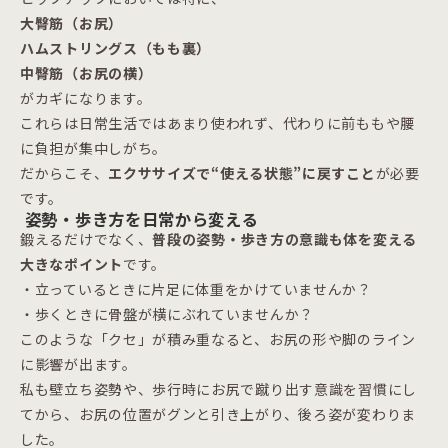
大臀筋（お尻）
ハムストリングス（もも裏）
中臀筋（お尻の横）
がカギになります。
これらは日常生活ではあまり使われず、代わりに前ももや腰
に負担が集中しがち。
だからこそ、
エクササイズで“使える状態”に戻すこと
が必要
です。
姿勢・歩き方を日常から変える
鍛えるだけでなく、
普段の姿勢・歩き方の意識も体を変える
大きなポイント
です。
・立っているときに片足に体重をかけていませんか？
・歩くときに骨盤が横にぶれていませんか？
このような「クセ」が積み重なると、お尻の形や脚のライン
に影響が出ます。
私も壁立ち姿勢や、歩行時にお尻で蹴り出す意識を習慣にし
てから、お尻の位置がグンと引き上がり、後ろ姿が変わりま
した。