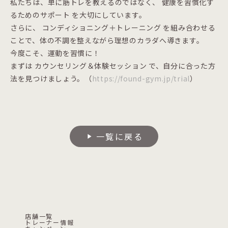
私たちは、単に筋トレを教えるのではなく、 健康を習慣化す
るためのサポート を大切にしています。
さらに、 コンディショニング＋トレーニング を組み合わせる
ことで、体の不調を整えながら理想のカラダへ導きます。
今度こそ、運動を習慣に！
まずは カウンセリング＆体験セッション で、自分に合った方
法を見つけましょう。（
https://found-gym.jp/trial
）
一覧に戻る
play_arrow
店舗一覧
トレーナー情報