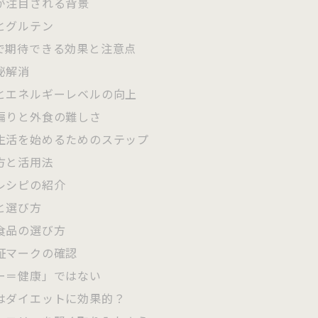
が注目される背景
とグルテン
で期待できる効果と注意点
秘解消
とエネルギーレベルの向上
偏りと外食の難しさ
生活を始めるためのステップ
方と活用法
レシピの紹介
と選び方
食品の選び方
証マークの確認
ー＝健康」ではない
はダイエットに効果的？