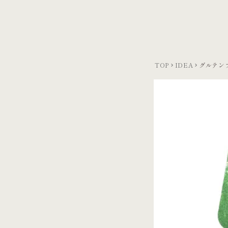
TOP
IDEA
グルテン
keyboard_arrow_right
keyboard_arrow_right