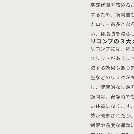
基礎代謝を高める
するため、筋肉量
カロリー過多とな
い、体脂肪を減ら
リコンプの３大
リコンプには、体
メリットがありま
減する効果もあり
圧などのリスクが
し、健康的な生活
筋肉は、安静時で
い体質になります
勢が改善されたり
制限や過度な運動