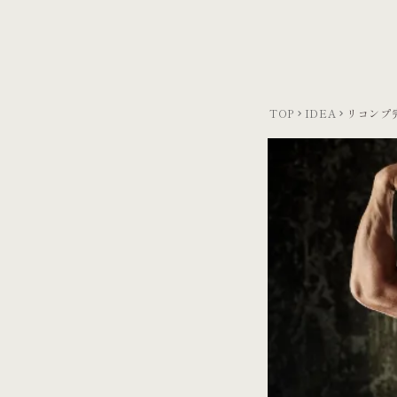
TOP
IDEA
リコンプ
keyboard_arrow_right
keyboard_arrow_right