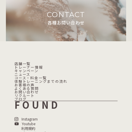
CONTACT
各種お問い合わせ
店舗一覧
トレーナー情報
キャンペーン
ニュース
コース・料金一覧
体験トレーニングまでの流れ
お客様の声
よくある質問
お問い合わせ
リクルート
ブログ
FOUND
Instagram
Youtube
利用規約