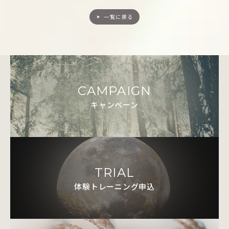
一覧に戻る
play_arrow
CAMPAIGN
キャンペーン
TRIAL
体験トレーニング申込